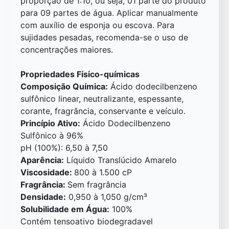
proporção de 1:10, ou seja, 01 parte do produto
para 09 partes de água. Aplicar manualmente
com auxílio de esponja ou escova. Para
sujidades pesadas, recomenda-se o uso de
concentrações maiores.
Propriedades Físico-químicas
Composição Química:
Ácido dodecilbenzeno
sulfônico linear, neutralizante, espessante,
corante, fragrância, conservante e veículo.
Princípio Ativo:
Ácido Dodecilbenzeno
Sulfônico à 96%
pH (100%): 6,50 à 7,50
Aparência:
Líquido Translúcido Amarelo
Viscosidade:
800 à 1.500 cP
Fragrância:
Sem fragrância
Densidade:
0,950 à 1,050 g/cm³
Solubilidade em Água:
100%
Contém tensoativo biodegradavel