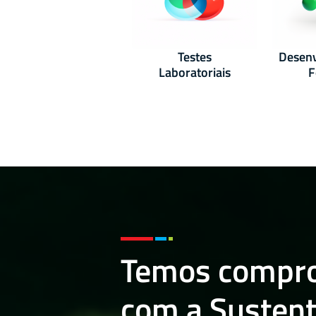
Testes
Desenv
Laboratoriais
F
Temos compr
com a Sustent