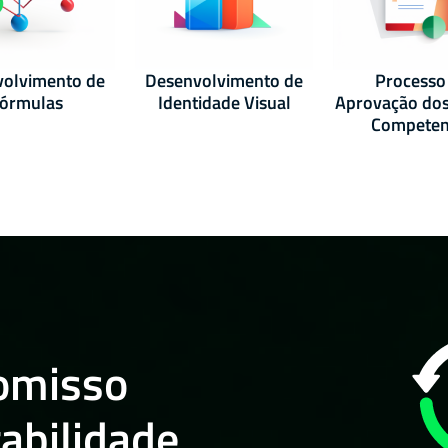
olvimento de
Desenvolvimento de
Processo
órmulas
Identidade Visual
Aprovação do
Competen
omisso
abilidade