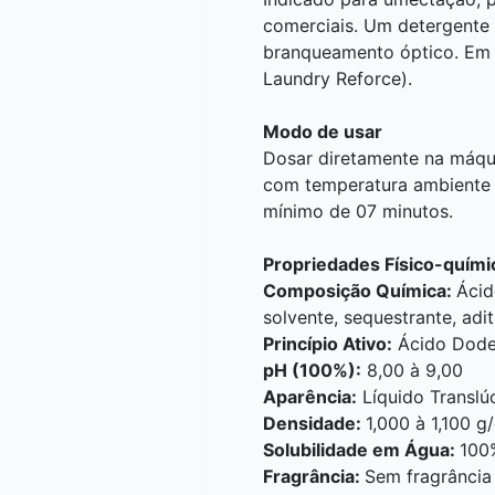
comerciais. Um detergente 
branqueamento óptico. Em s
Laundry Reforce).
Modo de usar
Dosar diretamente na máqu
com temperatura ambiente o
mínimo de 07 minutos.
Propriedades Físico-quími
Composição Química:
Ácid
solvente, sequestrante, adi
Princípio Ativo:
Ácido Dode
pH (100%):
8,00 à 9,00
Aparência:
Líquido Translúc
Densidade:
1,000 à 1,100 
Solubilidade em Água:
100
Fragrância:
Sem fragrância