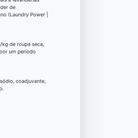
oder de
ino (Laundry Power |
/kg de roupa seca,
 por um período
 sódio, coadjuvante,
o.