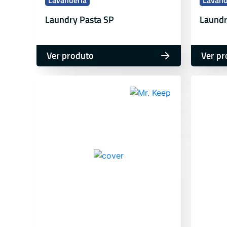
Lavanderia
Lavand
Laundry Pasta SP
Laundr
Ver produto
Ver pr