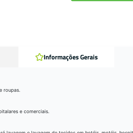
Informações Gerais
e roupas.
pitalares e comerciais.
ré lavagem e lavagem de tecidos em hotéis, motéis, hospit