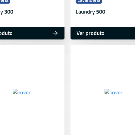
eria
Lavanderia
y 300
Laundry 500
oduto
Ver produto