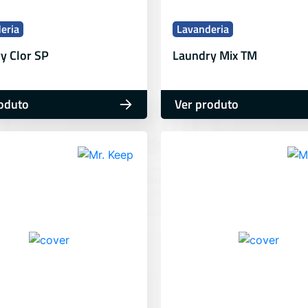
eria
Lavanderia
y Clor SP
Laundry Mix TM
oduto
Ver produto