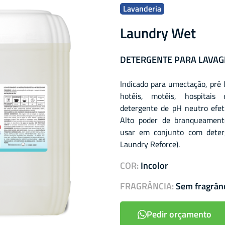
Lavanderia
Laundry Wet
DETERGENTE PARA LAVA
Indicado para umectação, pré
hotéis, motéis, hospitais
detergente de pH neutro efeti
Alto poder de branqueamento
usar em conjunto com deterg
Laundry Reforce).
COR:
Incolor
FRAGRÂNCIA:
Sem fragrân
Pedir orçamento