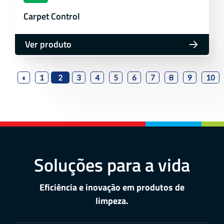
Carpet Control
Ver produto
«
1
2
3
4
5
6
7
8
9
10
Soluções para a vida
Eficiência e inovação em produtos de
limpeza.